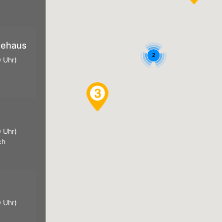
tehaus
2
 Uhr)
 Uhr)
ch
 Uhr)